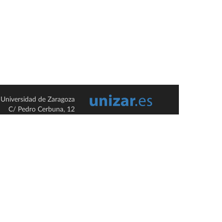
Universidad de Zaragoza
C/ Pedro Cerbuna, 12
ES-50009 Zaragoza
España / Spain
Tel: +34 976761000
ciu@unizar.es
Q-5018001-G
so legal
|
Condiciones generales de uso
|
Política de privacidad