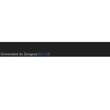
Universidad de Zaragoza (
SICUZ
)
Avi