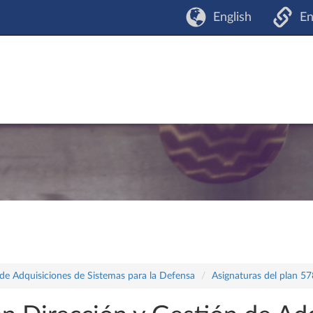
English
En
 de Adquisiciones de Sistemas para la Defensa
Asignaturas del plan 57