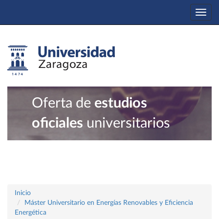
Togg
navi
Oferta de
estudios
oficiales
universitarios
Inicio
Máster Universitario en Energías Renovables y Eficiencia
Energética