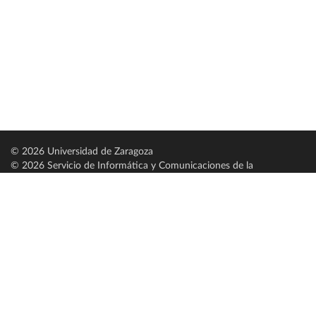
© 2026 Universidad de Zaragoza
© 2026 Servicio de Informática y Comunicaciones de la
Universidad de Zaragoza (
SICUZ
)
Universidad de Zaragoza
C/ Pedro Cerbuna, 12
ES-50009 Zaragoza
España / Spain
Tel: +34 976761000
ciu@unizar.es
Q-5018001-G