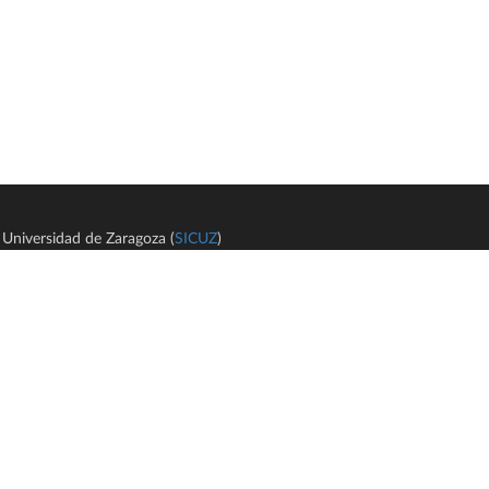
Universidad de Zaragoza (
SICUZ
)
Avi