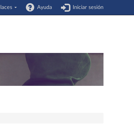
laces
Ayuda
Iniciar sesión