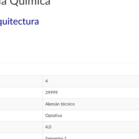
ía Química
quitectura
4
29999
Alemán técnico
Optativa
4,0
Semestre 1