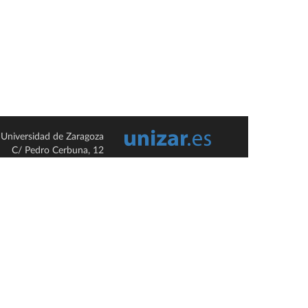
Universidad de Zaragoza
C/ Pedro Cerbuna, 12
ES-50009 Zaragoza
España / Spain
Tel: +34 976761000
ciu@unizar.es
Q-5018001-G
so legal
|
Condiciones generales de uso
|
Política de privacidad