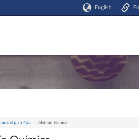
English
En
ras del plan 435
Alemán técnico