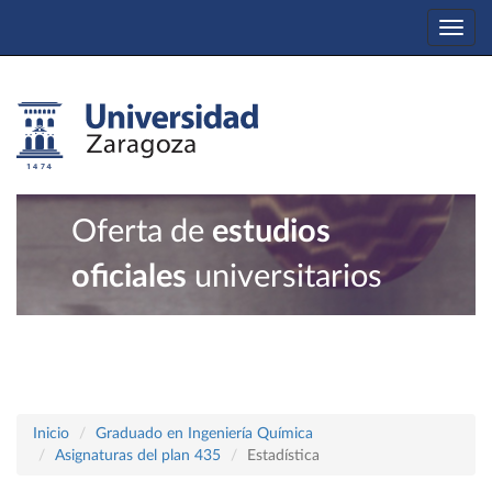
Togg
navi
Oferta de
estudios
oficiales
universitarios
Inicio
Graduado en Ingeniería Química
Asignaturas del plan 435
Estadística