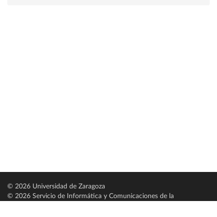
© 2026 Universidad de Zaragoza
© 2026 Servicio de Informática y Comunicaciones de la
Universidad de Zaragoza (
SICUZ
)
Universidad de Zaragoza