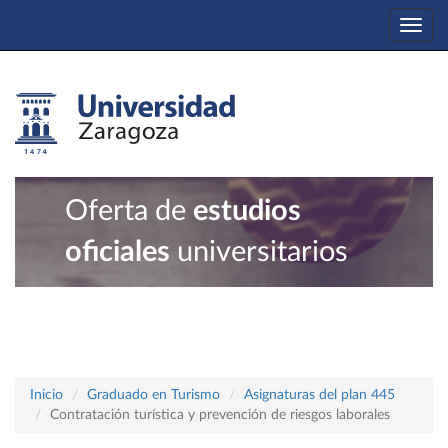
Togg
navi
Oferta de
estudios
oficiales
universitarios
Inicio
Graduado en Turismo
Asignaturas del plan 445
Contratación turística y prevención de riesgos laborales