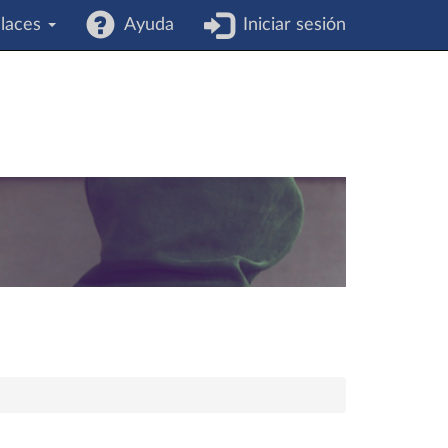
laces
Ayuda
Iniciar sesión