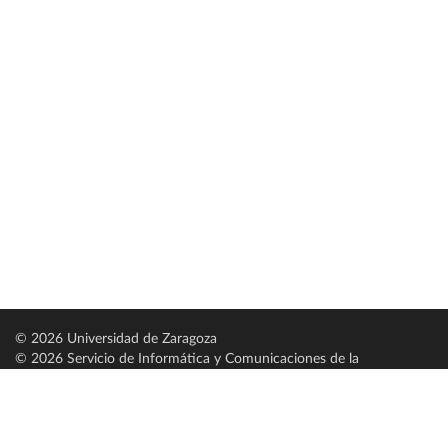
© 2026 Universidad de Zaragoza
© 2026 Servicio de Informática y Comunicaciones de la
Universidad de Zaragoza (
SICUZ
)
Universidad de Zaragoza
C/ Pedro Cerbuna, 12
ES-50009 Zaragoza