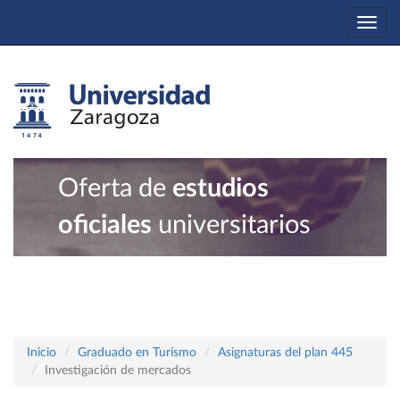
Togg
navi
Oferta de
estudios
oficiales
universitarios
Inicio
Graduado en Turismo
Asignaturas del plan 445
Investigación de mercados