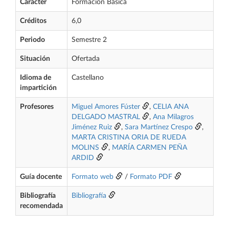
Carácter
Formación Básica
Créditos
6,0
Periodo
Semestre 2
Situación
Ofertada
Idioma de
Castellano
impartición
Profesores
Miguel Amores Fúster
,
CELIA ANA
DELGADO MASTRAL
,
Ana Milagros
Jiménez Ruiz
,
Sara Martínez Crespo
,
MARTA CRISTINA ORIA DE RUEDA
MOLINS
,
MARÍA CARMEN PEÑA
ARDID
Guía docente
Formato web
/
Formato PDF
Bibliografía
Bibliografía
recomendada