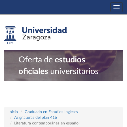
Togg
navi
Oferta de
estudios
oficiales
universitarios
Inicio
Graduado en Estudios Ingleses
Asignaturas del plan 416
Literatura contemporánea en español