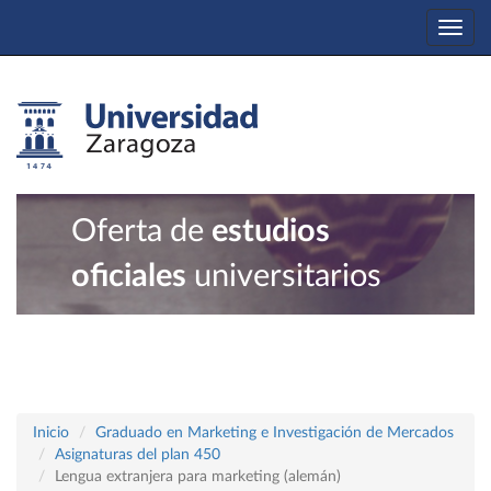
Togg
navi
Oferta de
estudios
oficiales
universitarios
Inicio
Graduado en Marketing e Investigación de Mercados
Asignaturas del plan 450
Lengua extranjera para marketing (alemán)