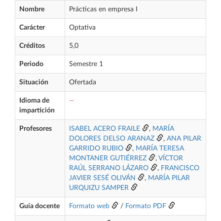
Nombre
Prácticas en empresa I
Carácter
Optativa
Créditos
5,0
Periodo
Semestre 1
Situación
Ofertada
Idioma de
—
impartición
Profesores
ISABEL ACERO FRAILE
,
MARÍA
DOLORES DELSO ARANAZ
,
ANA PILAR
GARRIDO RUBIO
,
MARÍA TERESA
MONTANER GUTIÉRREZ
,
VÍCTOR
RAÚL SERRANO LÁZARO
,
FRANCISCO
JAVIER SESÉ OLIVÁN
,
MARÍA PILAR
URQUIZU SAMPER
Guía docente
Formato web
/
Formato PDF