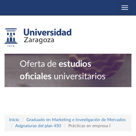
Togg
navi
Oferta de
estudios
oficiales
universitarios
Inicio
Graduado en Marketing e Investigación de Mercados
Asignaturas del plan 450
Prácticas en empresa I