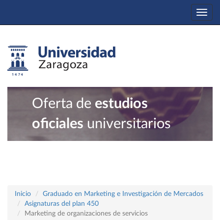
Togg
navi
Oferta de
estudios
oficiales
universitarios
Inicio
Graduado en Marketing e Investigación de Mercados
Asignaturas del plan 450
Marketing de organizaciones de servicios