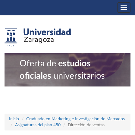
Togg
navi
Oferta de
estudios
oficiales
universitarios
Inicio
Graduado en Marketing e Investigación de Mercados
Asignaturas del plan 450
Dirección de ventas