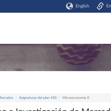
English
En
Mercados
Asignaturas del plan 450
Microeconomia II