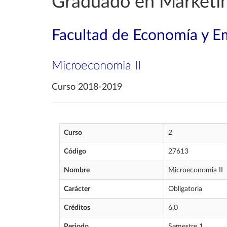
Graduado en Marketin
Facultad de Economía y E
Microeconomia II
Curso 2018-2019
Curso
2
Código
27613
Nombre
Microeconomia II
Carácter
Obligatoria
Créditos
6,0
Periodo
Semestre 1