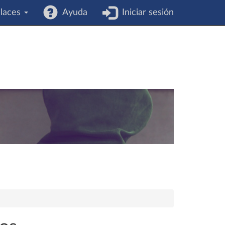
laces
Ayuda
Iniciar sesión