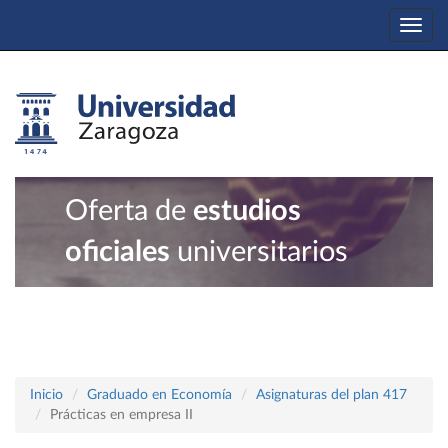
Togg
navi
Oferta de
estudios
oficiales
universitarios
Inicio
Graduado en Economía
Asignaturas del plan 417
Prácticas en empresa II