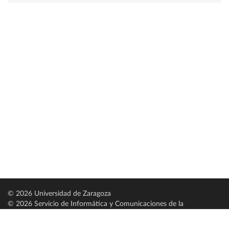
© 2026 Universidad de Zaragoza
© 2026 Servicio de Informática y Comunicaciones de la
Universidad de Zaragoza (
SICUZ
)
Universidad de Zaragoza