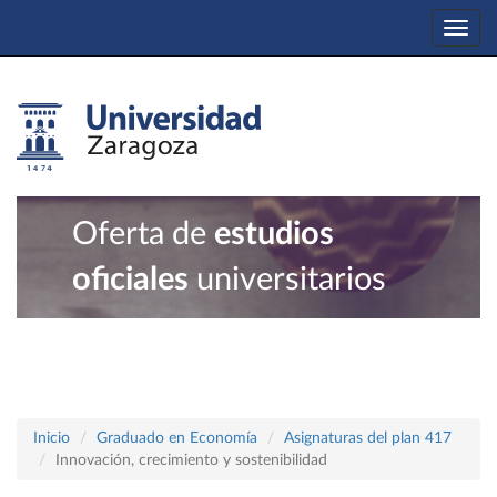
Togg
navi
Oferta de
estudios
oficiales
universitarios
Inicio
Graduado en Economía
Asignaturas del plan 417
Innovación, crecimiento y sostenibilidad