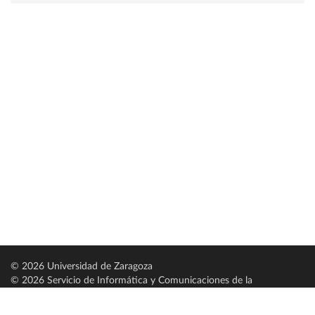
© 2026 Universidad de Zaragoza
© 2026 Servicio de Informática y Comunicaciones de la
Universidad de Zaragoza (
SICUZ
)
Universidad de Zaragoza