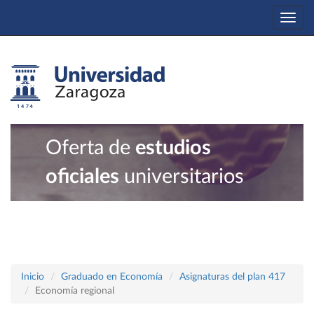
Togg
navi
Oferta de
estudios
oficiales
universitarios
Inicio
Graduado en Economía
Asignaturas del plan 417
Economía regional