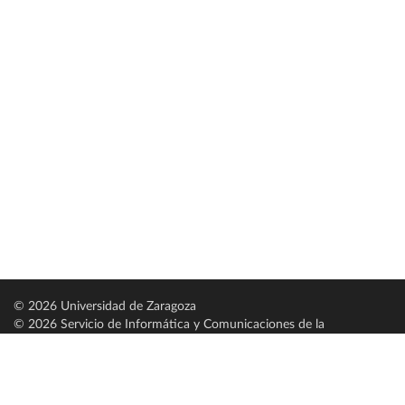
© 2026 Universidad de Zaragoza
© 2026 Servicio de Informática y Comunicaciones de la
Universidad de Zaragoza (
SICUZ
)
Universidad de Zaragoza
C/ Pedro Cerbuna, 12
ES-50009 Zaragoza