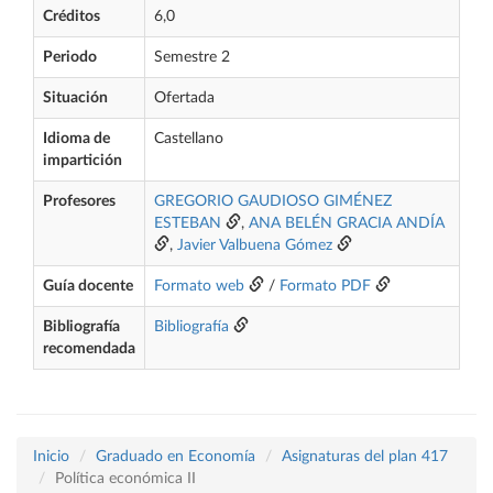
Créditos
6,0
Periodo
Semestre 2
Situación
Ofertada
Idioma de
Castellano
impartición
Profesores
GREGORIO GAUDIOSO GIMÉNEZ
ESTEBAN
,
ANA BELÉN GRACIA ANDÍA
,
Javier Valbuena Gómez
Guía docente
Formato web
/
Formato PDF
Bibliografía
Bibliografía
recomendada
Inicio
Graduado en Economía
Asignaturas del plan 417
Política económica II