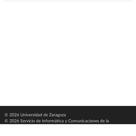
© 2026 Universidad de Zaragoza
© 2026 Servicio de Informática y Comunicaciones de la
Universidad de Zaragoza (
SICUZ
)
Universidad de Zaragoza