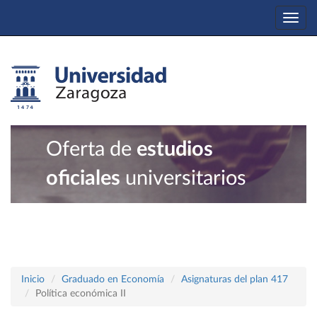
Togg
navi
Oferta de
estudios
oficiales
universitarios
Inicio
Graduado en Economía
Asignaturas del plan 417
Política económica II