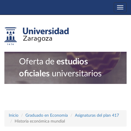
Togg
navi
Oferta de
estudios
oficiales
universitarios
Inicio
Graduado en Economía
Asignaturas del plan 417
Historia económica mundial