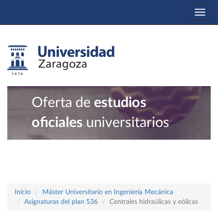
Togg
navi
Oferta de
estudios
oficiales
universitarios
Inicio
Máster Universitario en Ingeniería Mecánica
Asignaturas del plan 536
Centrales hidraúlicas y eólicas