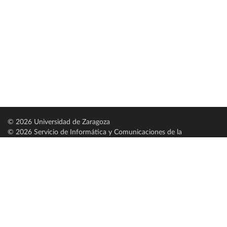
© 2026 Universidad de Zaragoza
© 2026 Servicio de Informática y Comunicaciones de la
Universidad de Zaragoza (
SICUZ
)
Universidad de Zaragoza
C/ Pedro Cerbuna, 12
ES-50009 Zaragoza
España / Spain
Tel: +34 976761000
ciu@unizar.es
Q-5018001-G