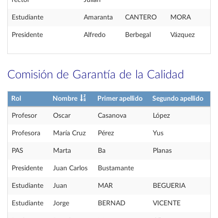
rector
Julián
Estudiante
Amaranta
CANTERO
MORA
Presidente
Alfredo
Berbegal
Vázquez
Comisión de Garantía de la Calidad
Rol
Nombre
Primer apellido
Segundo apellido
Profesor
Oscar
Casanova
López
Profesora
María Cruz
Pérez
Yus
PAS
Marta
Ba
Planas
Presidente
Juan Carlos
Bustamante
Estudiante
Juan
MAR
BEGUERIA
Estudiante
Jorge
BERNAD
VICENTE