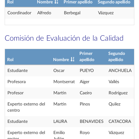
Rol
Nombre
Primer apellido
Segundo apellido
Coordinador
Alfredo
Berbegal
Vázquez
Comisión de Evaluación de la Calidad
Primer
Segundo
Rol
Nombre
apellido
apellido
Estudiante
Oscar
PUEYO
ANCHUELA
Profesora
Montserrat
Aiger
Vallés
Profesor
Martín
Caeiro
Rodríguez
Experto externo del
Martín
Pinos
Quilez
centro
Estudiante
LAURA
BENAVIDES
CATACORA
Experto externo del
Emilio
Royo
Vázquez