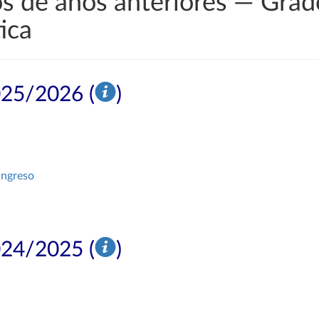
s de años anteriores — Grado
ica
025/2026 (
)
ingreso
024/2025 (
)