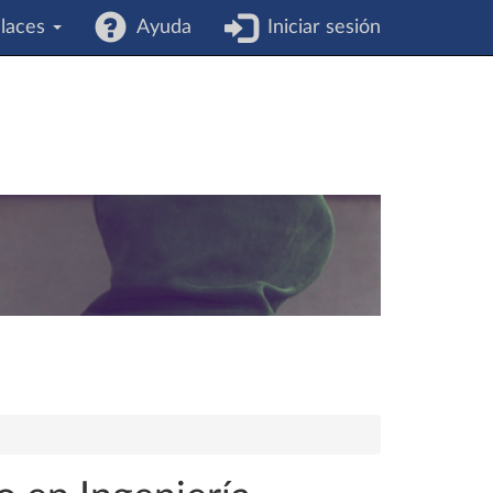
laces
Ayuda
Iniciar sesión