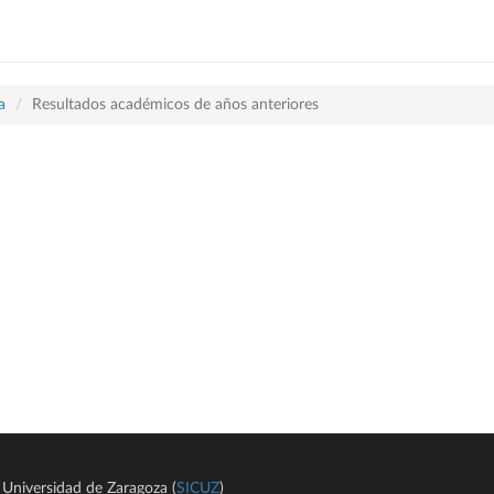
a
Resultados académicos de años anteriores
Universidad de Zaragoza (
SICUZ
)