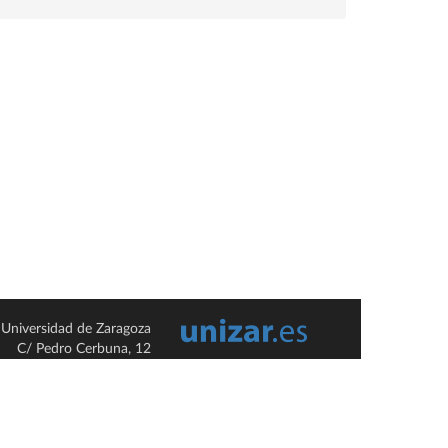
Universidad de Zaragoza
C/ Pedro Cerbuna, 12
ES-50009 Zaragoza
España / Spain
Tel: +34 976761000
ciu@unizar.es