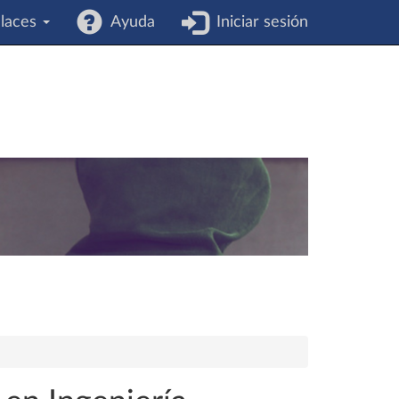
laces
Ayuda
Iniciar sesión