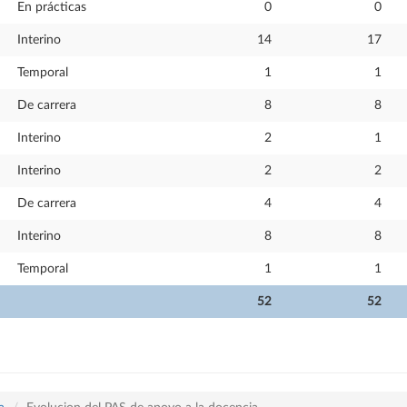
En prácticas
0
0
Interino
14
17
Temporal
1
1
De carrera
8
8
Interino
2
1
Interino
2
2
De carrera
4
4
Interino
8
8
Temporal
1
1
52
52