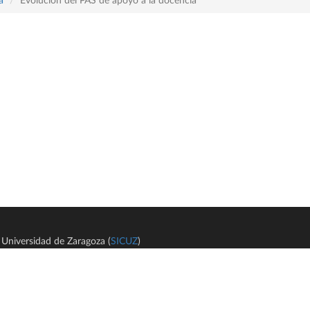
a
Evolucion del PAS de apoyo a la docencia
Universidad de Zaragoza (
SICUZ
)