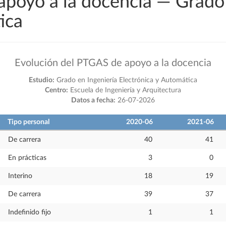
apoyo a la docencia — Grado 
ica
Evolución del PTGAS de apoyo a la docencia
Estudio:
Grado en Ingeniería Electrónica y Automática
Centro:
Escuela de Ingeniería y Arquitectura
Datos a fecha:
26-07-2026
Tipo personal
2020-06
2021-06
De carrera
40
41
En prácticas
3
0
Interino
18
19
De carrera
39
37
Indefinido fijo
1
1