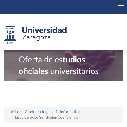
To
na
Oferta de
estudios
oficiales
universitarios
Inicio
Grado en Ingeniería Informática
Tasas de éxito/rendimiento/eficiencia