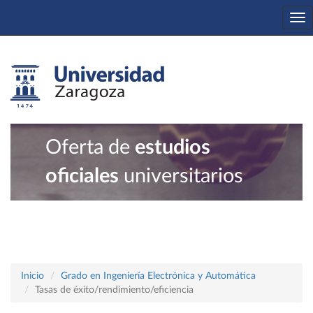
To
na
Oferta de
estudios
oficiales
universitarios
Inicio
Grado en Ingeniería Electrónica y Automática
Tasas de éxito/rendimiento/eficiencia