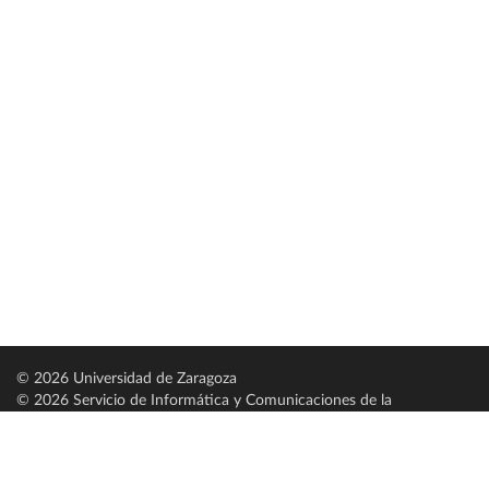
© 2026 Universidad de Zaragoza
© 2026 Servicio de Informática y Comunicaciones de la
Universidad de Zaragoza (
SICUZ
)
Universidad de Zaragoza
C/ Pedro Cerbuna, 12
ES-50009 Zaragoza