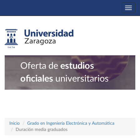
Togg
navi
Oferta de
estudios
oficiales
universitarios
Inicio
Grado en Ingeniería Electrónica y Automática
Duración media graduados