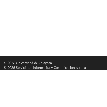
© 2026 Universidad de Zaragoza
© 2026 Servicio de Informática y Comunicaciones de la
Universidad de Zaragoza (
SICUZ
)
Universidad de Zaragoza
C/ Pedro Cerbuna, 12
ES-50009 Zaragoza
España / Spain
Tel: +34 976761000
ciu@unizar.es
Q-5018001-G