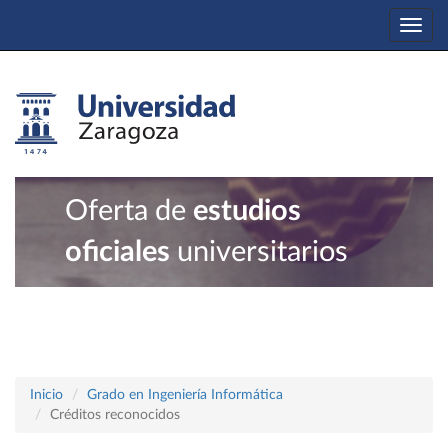
Togg
navi
Oferta de
estudios
oficiales
universitarios
Inicio
Grado en Ingeniería Informática
Créditos reconocidos