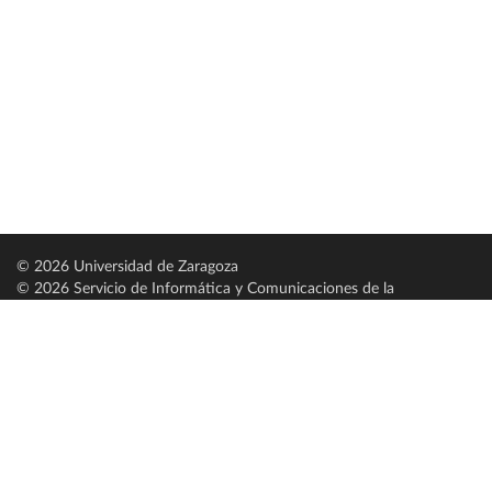
© 2026 Universidad de Zaragoza
© 2026 Servicio de Informática y Comunicaciones de la
Universidad de Zaragoza (
SICUZ
)
Universidad de Zaragoza
C/ Pedro Cerbuna, 12
ES-50009 Zaragoza
España / Spain
Tel: +34 976761000
ciu@unizar.es
Q-5018001-G