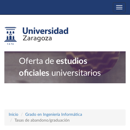
Togg
navi
Oferta de
estudios
oficiales
universitarios
Inicio
Grado en Ingeniería Informática
Tasas de abandono/graduación