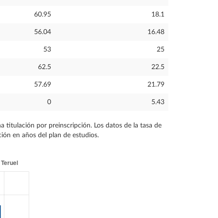
60.95
18.1
56.04
16.48
53
25
62.5
22.5
57.69
21.79
0
5.43
titulación por preinscripción. Los datos de la tasa de
ción en años del plan de estudios.