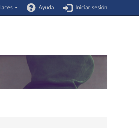
laces
Ayuda
Iniciar sesión