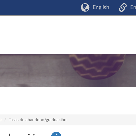
English
En
a
Tasas de abandono/graduación