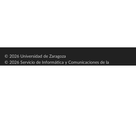
© 2026 Universidad de Zaragoza
© 2026 Servicio de Informática y Comunicaciones de la
Universidad de Zaragoza (
SICUZ
)
Universidad de Zaragoza
C/ Pedro Cerbuna, 12
ES-50009 Zaragoza
España / Spain
Tel: +34 976761000
ciu@unizar.es
Q-5018001-G
Servido por nodo: estudios