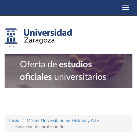
Togg
navi
Oferta de
estudios
oficiales
universitarios
Inicio
Máster Universitario en Historia y Arte
Evolución del profesorado