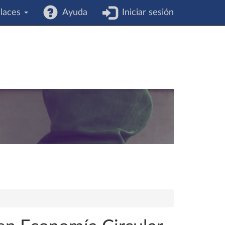
laces
Ayuda
Iniciar sesión