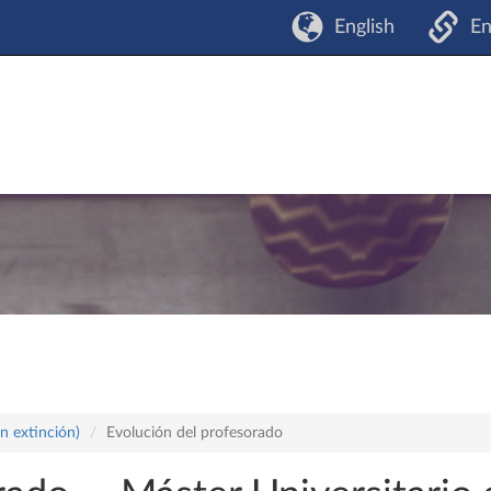
English
En
n extinción)
Evolución del profesorado