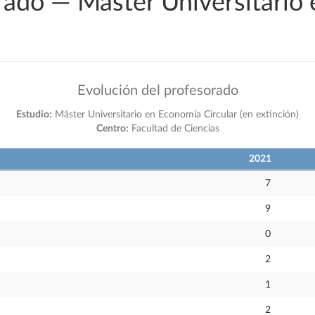
rado — Máster Universitario 
Evolución del profesorado
Estudio:
Máster Universitario en Economía Circular (en extinción)
Centro:
Facultad de Ciencias
2021
7
9
0
2
1
2