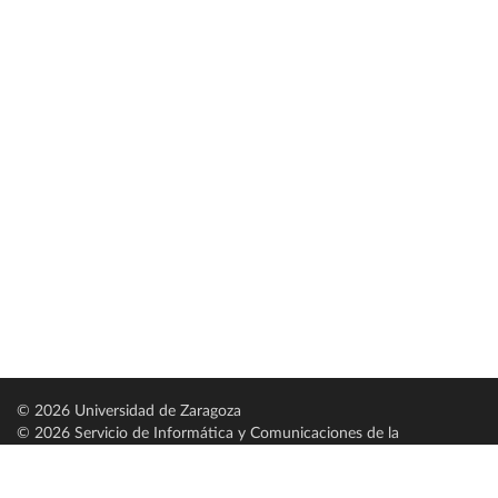
© 2026 Universidad de Zaragoza
© 2026 Servicio de Informática y Comunicaciones de la
Universidad de Zaragoza (
SICUZ
)
Universidad de Zaragoza