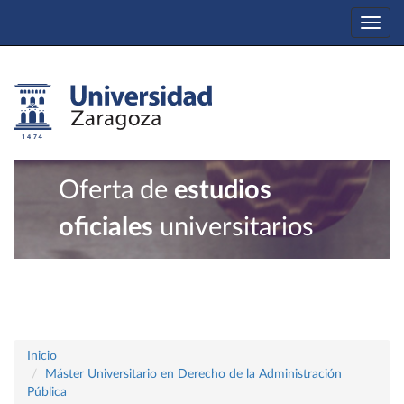
Togg
navi
Oferta de
estudios
oficiales
universitarios
Inicio
Máster Universitario en Derecho de la Administración
Pública