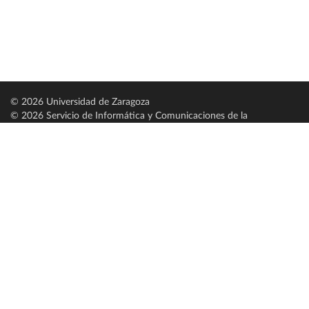
© 2026 Universidad de Zaragoza
© 2026 Servicio de Informática y Comunicaciones de la
Universidad de Zaragoza (
SICUZ
)
Universidad de Zaragoza
C/ Pedro Cerbuna, 12
ES-50009 Zaragoza
España / Spain
Tel: +34 976761000
ciu@unizar.es
Q-5018001-G
Servido por nodo: estudios