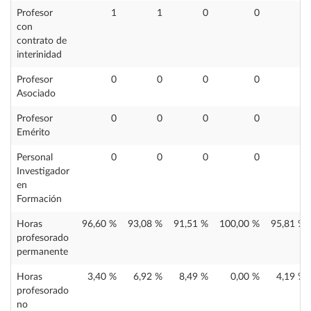
Profesor
1
1
0
0
0
con
contrato de
interinidad
Profesor
0
0
0
0
0
Asociado
Profesor
0
0
0
0
1
Emérito
Personal
0
0
0
0
0
Investigador
en
Formación
Horas
96,60 %
93,08 %
91,51 %
100,00 %
95,81 %
profesorado
permanente
Horas
3,40 %
6,92 %
8,49 %
0,00 %
4,19 %
profesorado
no