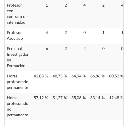
Profesor
1
2
4
2
4
con
contrato de
interinidad
Profesor
4
2
0
1
1
Asociado
Personal
6
2
2
0
0
Investigador
en
Formación
Horas
42,88 %
48,73 %
64,94 %
66,86 %
80,52 %
profesorado
permanente
Horas
57,12 %
51,27 %
35,06 %
33,14 %
19,48 %
profesorado
no
permanente