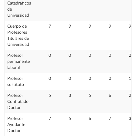
Catedráticos
de
Universidad
Cuerpo de
7
9
9
9
9
Profesores
Titulares de
Universidad
Profesor
0
0
0
0
2
permanente
laboral
Profesor
0
0
0
0
1
sustituto
Profesor
5
3
5
6
2
Contratado
Doctor
Profesor
7
5
6
7
3
Ayudante
Doctor