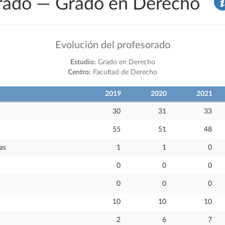
sorado — Grado en Derecho
Evolución del profesorado
Estudio:
Grado en Derecho
Centro:
Facultad de Derecho
2019
2020
2021
30
31
33
55
51
48
as
1
1
0
0
0
0
0
0
0
10
10
10
2
6
7