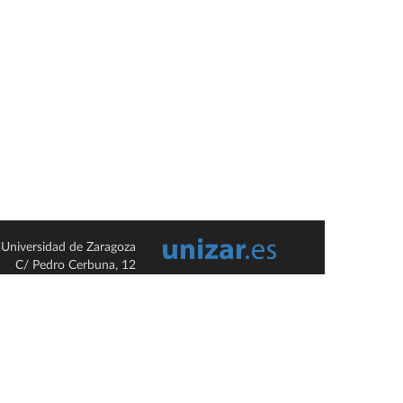
Universidad de Zaragoza
C/ Pedro Cerbuna, 12
ES-50009 Zaragoza
España / Spain
Tel: +34 976761000
ciu@unizar.es
Q-5018001-G