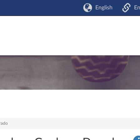
English
En
rado