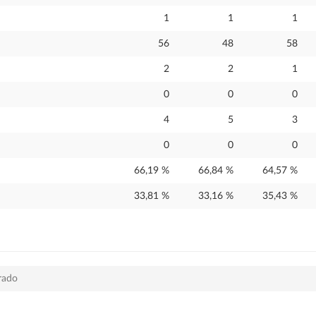
1
1
1
56
48
58
2
2
1
0
0
0
4
5
3
0
0
0
66,19 %
66,84 %
64,57 %
33,81 %
33,16 %
35,43 %
rado