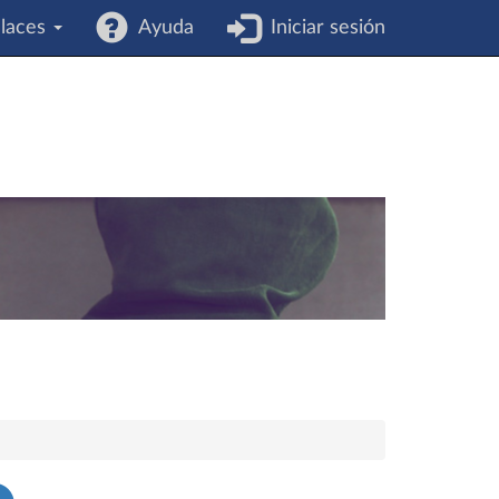
laces
Ayuda
Iniciar sesión