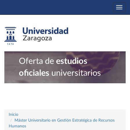
Togg
navi
Oferta de
estudios
oficiales
universitarios
Inicio
Máster Universitario en Gestión Estratégica de Recursos
Humanos