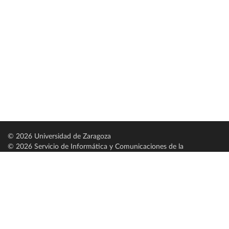
© 2026 Universidad de Zaragoza
© 2026 Servicio de Informática y Comunicaciones de la
Universidad de Zaragoza (
SICUZ
)
Universidad de Zaragoza
C/ Pedro Cerbuna, 12
ES-50009 Zaragoza
España / Spain
Tel: +34 976761000
ciu@unizar.es
Q-5018001-G