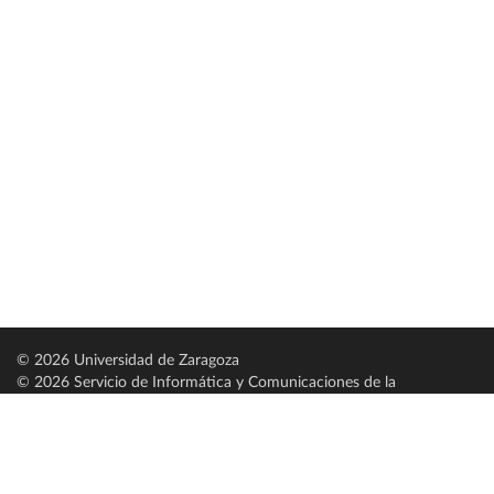
© 2026 Universidad de Zaragoza
© 2026 Servicio de Informática y Comunicaciones de la
Universidad de Zaragoza (
SICUZ
)
Universidad de Zaragoza
C/ Pedro Cerbuna, 12
ES-50009 Zaragoza
España / Spain