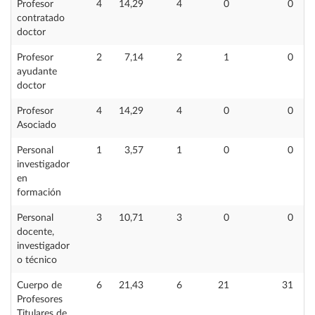
Profesor
4
14,29
4
0
0
contratado
doctor
Profesor
2
7,14
2
1
0
ayudante
doctor
Profesor
4
14,29
4
0
0
Asociado
Personal
1
3,57
1
0
0
investigador
en
formación
Personal
3
10,71
3
0
0
docente,
investigador
o técnico
Cuerpo de
6
21,43
6
21
31
Profesores
Titulares de