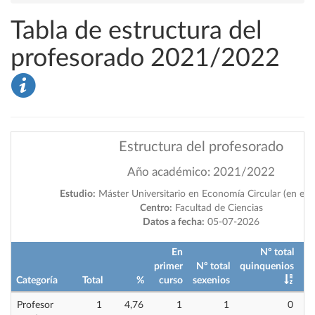
Tabla de estructura del
profesorado 2021/2022
Estructura del profesorado
Año académico: 2021/2022
Estudio:
Máster Universitario en Economía Circular (en ext
Centro:
Facultad de Ciencias
Datos a fecha:
05-07-2026
En
Nº total
primer
Nº total
quinquenios
Categoría
Total
%
curso
sexenios
im
Profesor
1
4,76
1
1
0