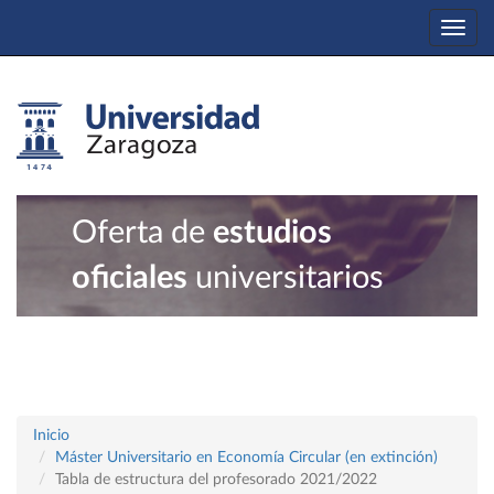
Togg
navi
Oferta de
estudios
oficiales
universitarios
Inicio
Máster Universitario en Economía Circular (en extinción)
Tabla de estructura del profesorado 2021/2022