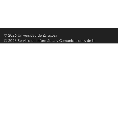
© 2026 Universidad de Zaragoza
© 2026 Servicio de Informática y Comunicaciones de la
Universidad de Zaragoza (
SICUZ
)
Universidad de Zaragoza
C/ Pedro Cerbuna, 12
ES-50009 Zaragoza
España / Spain
Tel: +34 976761000
ciu@unizar.es
Q-5018001-G
Servido por nodo: estudios