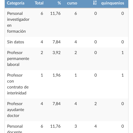
Categoría
Total
%
curso
quinquenios
im
Personal
6
11,76
6
0
0
investigador
en
formación
Sin datos
4
7,84
4
0
0
Profesor
2
3,92
2
0
1
permanente
laboral
Profesor
1
1,96
1
0
1
con
contrato de
interinidad
Profesor
4
7,84
4
2
0
ayudante
doctor
Personal
6
11,76
3
4
0
docente,