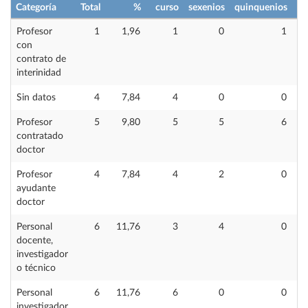
Categoría
Total
%
curso
sexenios
quinquenios
Profesor
1
1,96
1
0
1
con
contrato de
interinidad
Sin datos
4
7,84
4
0
0
Profesor
5
9,80
5
5
6
contratado
doctor
Profesor
4
7,84
4
2
0
ayudante
doctor
Personal
6
11,76
3
4
0
docente,
investigador
o técnico
Personal
6
11,76
6
0
0
investigador