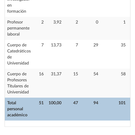
en
formación
Profesor
2
3,92
2
0
1
permanente
laboral
Cuerpo de
7
13,73
7
29
35
Catedráticos
de
Universidad
Cuerpo de
16
31,37
15
54
58
Profesores
Titulares de
Universidad
Total
51
100,00
47
94
101
personal
académico