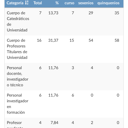
Categoría
Total
%
curso
sexenios
quinquenios
im
Cuerpo de
7
13,73
7
29
35
Catedráticos
de
Universidad
Cuerpo de
16
31,37
15
54
58
Profesores
Titulares de
Universidad
Personal
6
11,76
3
4
0
docente,
investigador
o técnico
Personal
6
11,76
6
0
0
investigador
en
formación
Profesor
4
7,84
4
2
0