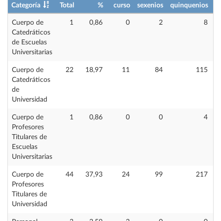
Categoría
Total
%
curso
sexenios
quinquenios
i
Cuerpo de
1
0,86
0
2
8
Catedráticos
de Escuelas
Universitarias
Cuerpo de
22
18,97
11
84
115
Catedráticos
de
Universidad
Cuerpo de
1
0,86
0
0
4
Profesores
Titulares de
Escuelas
Universitarias
Cuerpo de
44
37,93
24
99
217
Profesores
Titulares de
Universidad