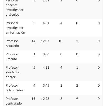
Personal
3
2,59
2
0
0
docente,
investigador
o técnico
Personal
5
4,31
4
0
0
investigador
en formación
Profesor
14
12,07
10
1
0
Asociado
Profesor
1
0,86
0
0
0
Emérito
Profesor
5
4,31
4
1
0
ayudante
doctor
Profesor
4
3,45
2
2
0
colaborador
Profesor
15
12,93
8
9
0
contratado