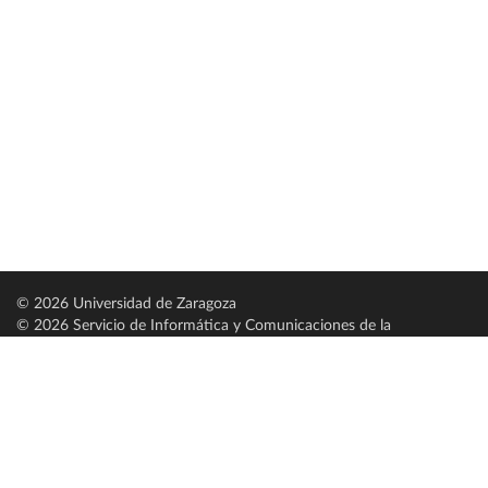
© 2026 Universidad de Zaragoza
© 2026 Servicio de Informática y Comunicaciones de la
Universidad de Zaragoza (
SICUZ
)
Universidad de Zaragoza
C/ Pedro Cerbuna, 12
ES-50009 Zaragoza
España / Spain
Tel: +34 976761000
ciu@unizar.es