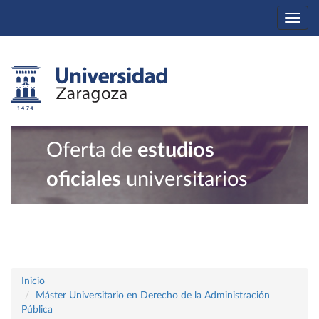
Togg
navi
Oferta de
estudios
oficiales
universitarios
Inicio
Máster Universitario en Derecho de la Administración
Pública