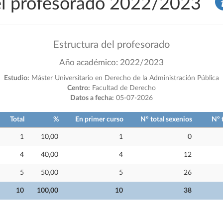
del profesorado 2022/2023
Estructura del profesorado
Año académico: 2022/2023
Estudio:
Máster Universitario en Derecho de la Administración Pública
Centro:
Facultad de Derecho
Datos a fecha:
05-07-2026
Total
%
En primer curso
Nº total sexenios
Nº 
1
10,00
1
0
4
40,00
4
12
5
50,00
5
26
10
100,00
10
38