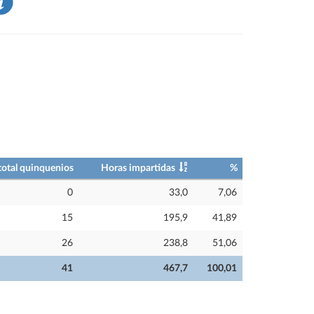
total quinquenios
Horas impartidas
%
0
33,0
7,06
15
195,9
41,89
26
238,8
51,06
41
467,7
100,01