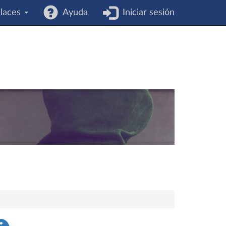
laces
Ayuda
Iniciar sesión