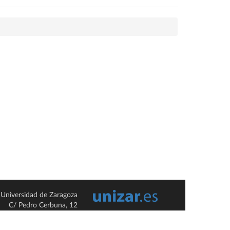
Universidad de Zaragoza
C/ Pedro Cerbuna, 12
ES-50009 Zaragoza
España / Spain