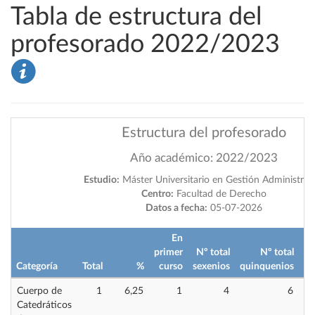
Tabla de estructura del
profesorado 2022/2023
Estructura del profesorado
Año académico: 2022/2023
Estudio:
Máster Universitario en Gestión Administrat
Centro:
Facultad de Derecho
Datos a fecha:
05-07-2026
En
primer
Nº total
Nº total
Categoría
Total
%
curso
sexenios
quinquenios
im
Cuerpo de
1
6,25
1
4
6
Catedráticos