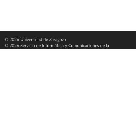
© 2026 Universidad de Zaragoza
© 2026 Servicio de Informática y Comunicaciones de la
Universidad de Zaragoza (
SICUZ
)
Universidad de Zaragoza
C/ Pedro Cerbuna, 12
ES-50009 Zaragoza
España / Spain
Tel: +34 976761000
ciu@unizar.es
Q-5018001-G
Servido por nodo: estudios
Aviso legal
|
Condiciones generales de uso
|
Política de privacidad