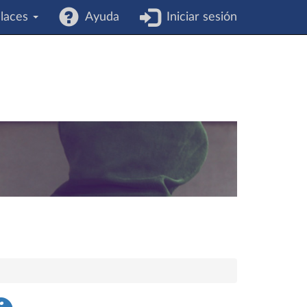
laces
Ayuda
Iniciar sesión