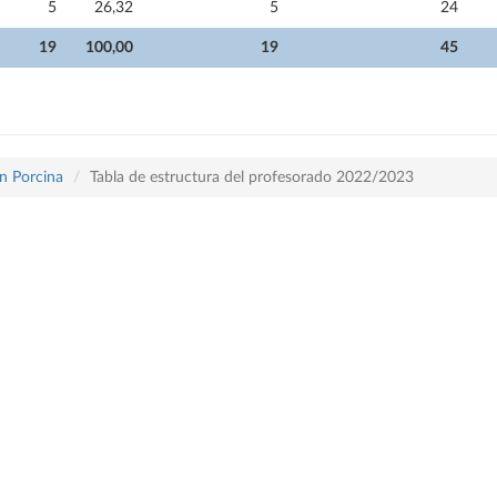
5
26,32
5
24
19
100,00
19
45
n Porcina
Tabla de estructura del profesorado 2022/2023