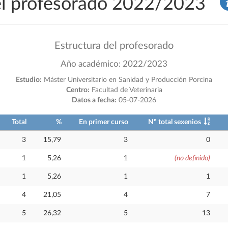
del profesorado 2022/2023
Estructura del profesorado
Año académico: 2022/2023
Estudio:
Máster Universitario en Sanidad y Producción Porcina
Centro:
Facultad de Veterinaria
Datos a fecha:
05-07-2026
Total
%
En primer curso
Nº total sexenios
3
15,79
3
0
1
5,26
1
(no definido)
1
5,26
1
1
4
21,05
4
7
5
26,32
5
13