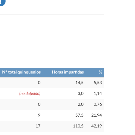
Nº total quinquenios
Horas impartidas
%
0
14,5
5,53
(no definido)
3,0
1,14
0
2,0
0,76
9
57,5
21,94
17
110,5
42,19