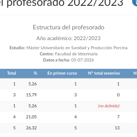
del profesorado 2022/2023
Estructura del profesorado
Año académico: 2022/2023
Estudio:
Máster Universitario en Sanidad y Producción Porcina
Centro:
Facultad de Veterinaria
Datos a fecha:
05-07-2026
Total
%
En primer curso
Nº total sexenios
N
1
5,26
1
1
3
15,79
3
0
1
5,26
1
(no definido)
4
21,05
4
7
5
26,32
5
13