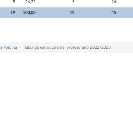
5
26,32
5
24
19
100,00
19
45
n Porcina
Tabla de estructura del profesorado 2022/2023