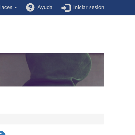
laces
Ayuda
Iniciar sesión