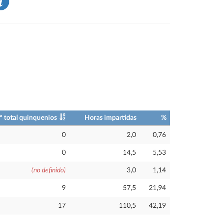
º total quinquenios
Horas impartidas
%
0
2,0
0,76
0
14,5
5,53
(no definido)
3,0
1,14
9
57,5
21,94
17
110,5
42,19