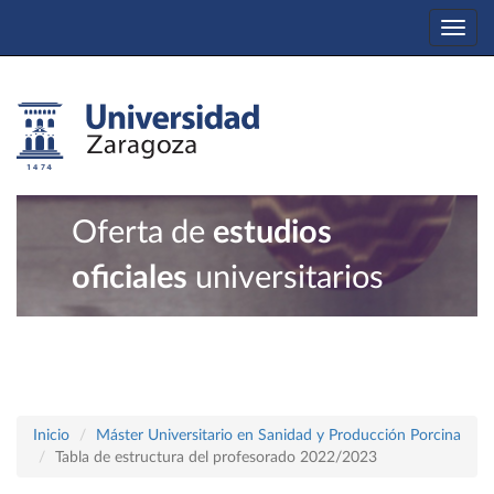
Togg
navi
Oferta de
estudios
oficiales
universitarios
Inicio
Máster Universitario en Sanidad y Producción Porcina
Tabla de estructura del profesorado 2022/2023