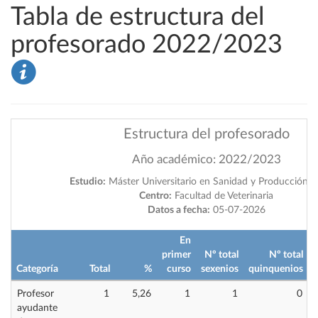
Tabla de estructura del
profesorado 2022/2023
Estructura del profesorado
Año académico: 2022/2023
Estudio:
Máster Universitario en Sanidad y Producción P
Centro:
Facultad de Veterinaria
Datos a fecha:
05-07-2026
En
primer
Nº total
Nº total
i
Categoría
Total
%
curso
sexenios
quinquenios
Profesor
1
5,26
1
1
0
ayudante