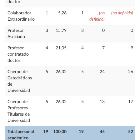
doctor
Colaborador
1
5,26
1
(no
(no definido)
Extraordinario
definido)
Profesor
3
15,79
3
0
0
Asociado
Profesor
4
21,05
4
7
9
contratado
doctor
Cuerpo de
5
26,32
5
24
26
Catedráticos
de
Universidad
Cuerpo de
5
26,32
5
13
17
Profesores
Titulares de
Universidad
Total personal
19
100,00
19
45
52
académico