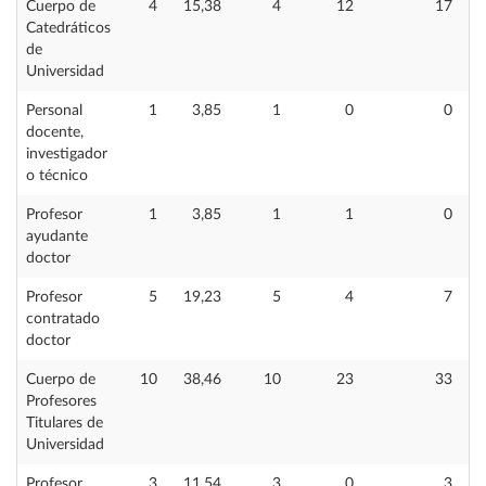
Cuerpo de
4
15,38
4
12
17
Catedráticos
de
Universidad
Personal
1
3,85
1
0
0
docente,
investigador
o técnico
Profesor
1
3,85
1
1
0
ayudante
doctor
Profesor
5
19,23
5
4
7
contratado
doctor
Cuerpo de
10
38,46
10
23
33
Profesores
Titulares de
Universidad
Profesor
3
11,54
3
0
3