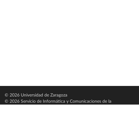
© 2026 Universidad de Zaragoza
© 2026 Servicio de Informática y Comunicaciones de la
Universidad de Zaragoza (
SICUZ
)
Universidad de Zaragoza
C/ Pedro Cerbuna, 12
ES-50009 Zaragoza
España / Spain
Tel: +34 976761000