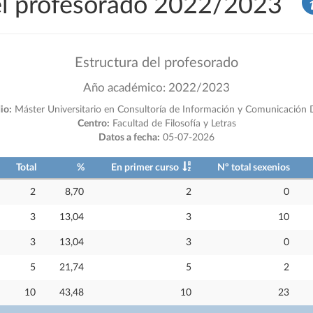
del profesorado 2022/2023
Estructura del profesorado
Año académico: 2022/2023
io:
Máster Universitario en Consultoría de Información y Comunicación D
Centro:
Facultad de Filosofía y Letras
Datos a fecha:
05-07-2026
Total
%
En primer curso
Nº total sexenios
2
8,70
2
0
3
13,04
3
10
3
13,04
3
0
5
21,74
5
2
10
43,48
10
23