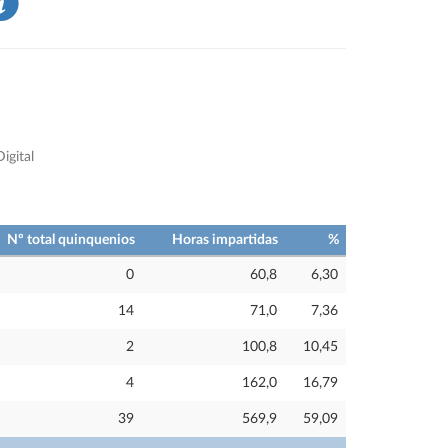
igital
Nº total quinquenios
Horas impartidas
%
0
60,8
6,30
14
71,0
7,36
2
100,8
10,45
4
162,0
16,79
39
569,9
59,09