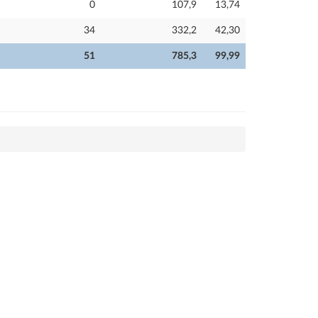
0
107,9
13,74
34
332,2
42,30
51
785,3
99,99