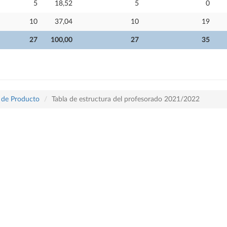
5
18,52
5
0
10
37,04
10
19
27
100,00
27
35
o de Producto
Tabla de estructura del profesorado 2021/2022